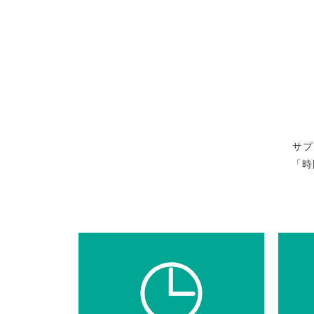
サプ
「時