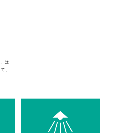
ス」は
して、