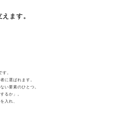
支えます。
です。
居者に選ばれます。
せない要素のひとつ。
うするか」。
力を入れ、