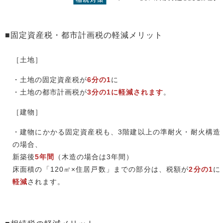
■固定資産税・都市計画税の軽減メリット
［土地］
・土地の固定資産税が
6分の1
に
・土地の都市計画税が
3分の1に軽減されます
。
［建物］
・建物にかかる固定資産税も、3階建以上の準耐火・耐火構造
の場合、
新築後
5年間
（木造の場合は3年間）
床面積の「120㎡×住居戸数」までの部分は、税額が
2分の1
に
軽減
されます。